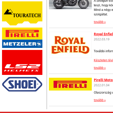
A Shotgun 650
teszi, hogy k
Mind a négy e
szolgáltat.
tovább »
Royal Enfie
2022.03.19
További infor
Készleten lév
tovább »
Pirelli Mot
2022.01.04
Olaszország 
tovább »