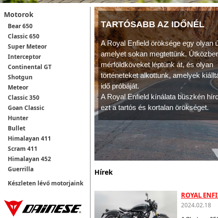
Motorok
TARTÓSABB AZ IDŐNÉL
Bear 650
Classic 650
A Royal Enfield öröksége egy olyan ú
Super Meteor
amelyet sokan megtettünk. Útközbe
Interceptor
mérföldköveket léptünk át, és olyan
Continental GT
történeteket alkottunk, amelyek kiáll
Shotgun
idő próbáját.
Meteor
A Royal Enfield kínálata büszkén hírd
Classic 350
ezt a tartós és kortalan örökséget.
Goan Classic
Hunter
Bullet
Himalayan 411
Scram 411
Himalayan 452
Guerrilla
Hírek
Készleten lévő motorjaink
ROYAL ENFI
2024.02.18