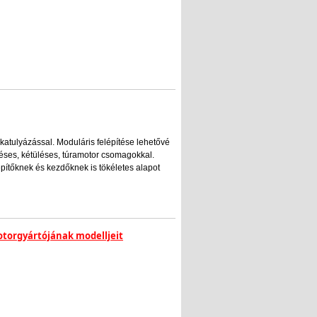
katulyázással. Moduláris felépítése lehetővé
éses, kétüléses, túramotor csomagokkal.
építőknek és kezdőknek is tökéletes alapot
motorgyártójának modelljeit