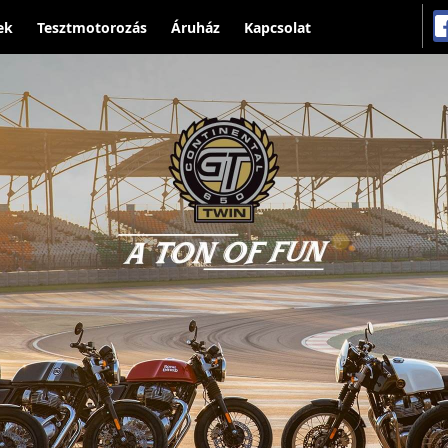
ek
Tesztmotorozás
Áruház
Kapcsolat