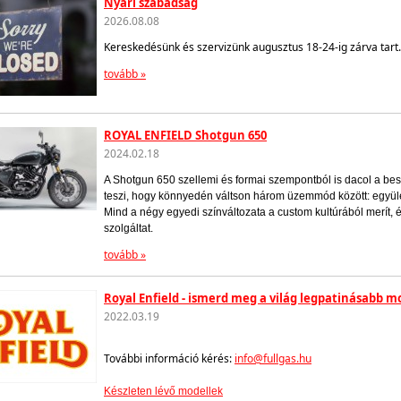
Nyári szabadság
2026.08.08
Kereskedésünk és szervizünk augusztus 18-24-ig zárva tart.
tovább »
ROYAL ENFIELD Shotgun 650
2024.02.18
A Shotgun 650 szellemi és formai szempontból is dacol a bes
teszi, hogy könnyedén váltson három üzemmód között: együl
Mind a négy egyedi színváltozata a custom kultúrából merít, 
szolgáltat.
tovább »
Royal Enfield - ismerd meg a világ legpatinásabb 
2022.03.19
További információ kérés:
info@fullgas.hu
Készleten lévő modellek