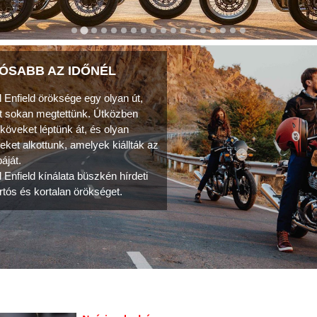
ÓSABB AZ IDŐNÉL
 Enfield öröksége egy olyan út,
t sokan megtettünk. Útközben
köveket léptünk át, és olyan
teket alkottunk, amelyek kiállták az
áját.
 Enfield kínálata büszkén hírdeti
artós és kortalan örökséget.