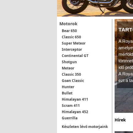
Motorok
TART
Bear 650
Classic 650
A Royal
Super Meteor
amelye
Interceptor
mérföld
Continental GT
történe
Shotgun
idő prób
Meteor
A Royal
Classic 350
ezt a t
Goan Classic
Hunter
Bullet
Himalayan 411
Scram 411
Himalayan 452
Guerrilla
Hírek
Készleten lévő motorjaink