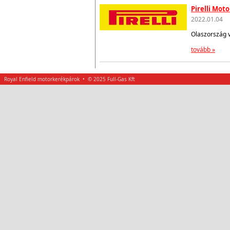
Pirelli Mot
2022.01.04
Olaszország 
tovább »
Royal Enfield motorkerékpárok • © 2025 Full-Gas Kft