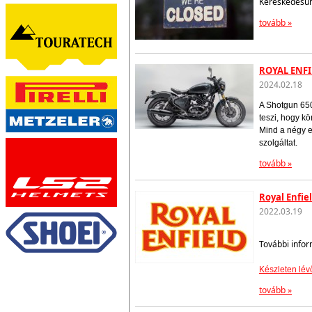
Kereskedésünk
tovább »
ROYAL ENFI
2024.02.18
A Shotgun 650
teszi, hogy k
Mind a négy e
szolgáltat.
tovább »
Royal Enfie
2022.03.19
További infor
Készleten lév
tovább »