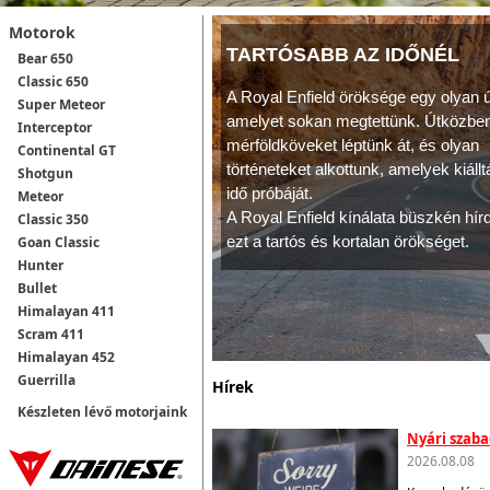
Motorok
TARTÓSABB AZ IDŐNÉL
Bear 650
Classic 650
A Royal Enfield öröksége egy olyan ú
Super Meteor
amelyet sokan megtettünk. Útközbe
Interceptor
mérföldköveket léptünk át, és olyan
Continental GT
történeteket alkottunk, amelyek kiáll
Shotgun
idő próbáját.
Meteor
A Royal Enfield kínálata büszkén hírd
Classic 350
ezt a tartós és kortalan örökséget.
Goan Classic
Hunter
Bullet
Himalayan 411
Scram 411
Himalayan 452
Guerrilla
Hírek
Készleten lévő motorjaink
Nyári szab
2026.08.08