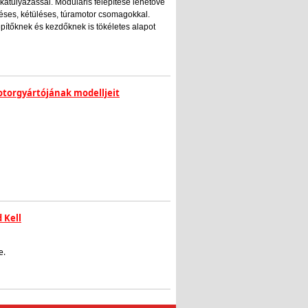
katulyázással. Moduláris felépítése lehetővé
éses, kétüléses, túramotor csomagokkal.
építőknek és kezdőknek is tökéletes alapot
motorgyártójának modelljeit
 Kell
e.