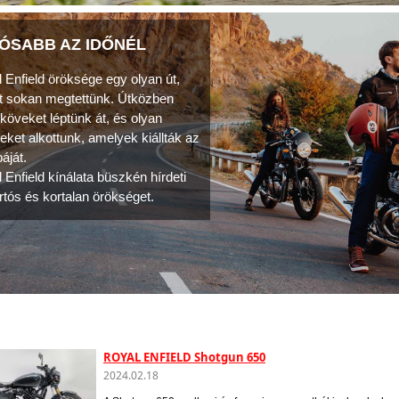
ÓSABB AZ IDŐNÉL
 Enfield öröksége egy olyan út,
t sokan megtettünk. Útközben
köveket léptünk át, és olyan
teket alkottunk, amelyek kiállták az
áját.
 Enfield kínálata büszkén hírdeti
artós és kortalan örökséget.
ROYAL ENFIELD Shotgun 650
2024.02.18