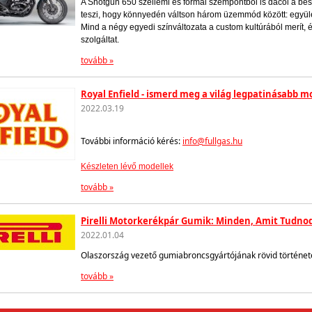
A Shotgun 650 szellemi és formai szempontból is dacol a bes
teszi, hogy könnyedén váltson három üzemmód között: együl
Mind a négy egyedi színváltozata a custom kultúrából merít, 
szolgáltat.
tovább »
Royal Enfield - ismerd meg a világ legpatinásabb 
2022.03.19
További információ kérés:
info@fullgas.hu
Készleten lévő modellek
tovább »
Pirelli Motorkerékpár Gumik: Minden, Amit Tudnod
2022.01.04
Olaszország vezető gumiabroncsgyártójának rövid történet
tovább »