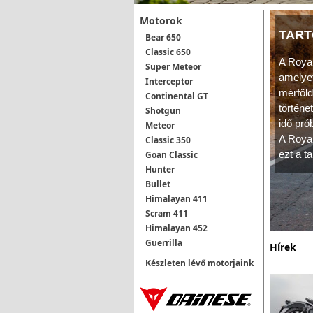
Motorok
TART
Bear 650
Classic 650
A Royal
Super Meteor
amelye
Interceptor
mérföld
Continental GT
történe
Shotgun
idő prób
Meteor
A Royal
Classic 350
ezt a t
Goan Classic
Hunter
Bullet
Himalayan 411
Scram 411
Himalayan 452
Guerrilla
Hírek
Készleten lévő motorjaink