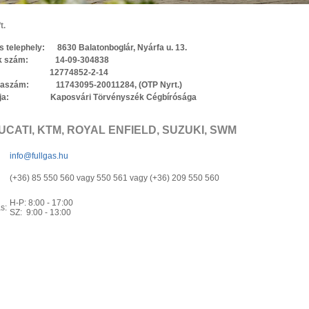
t.
s telephely: 8630 Balatonboglár, Nyárfa u. 13.
ék szám: 14-09-304838
m: 12774852-2-14
laszám: 11743095-20011284, (OTP Nyrt.)
artja: Kaposvári Törvényszék Cégbírósága
UCATI, KTM, ROYAL ENFIELD, SUZUKI, SWM
info@fullgas.hu
(+36) 85 550 560 vagy 550 561 vagy (+36) 209 550 560
H-P: 8:00 - 17:00
s:
SZ: 9:00 - 13:00