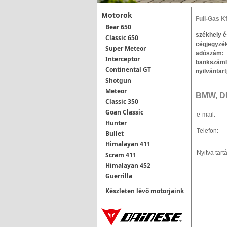
Motorok
Full-Gas Kf
Bear 650
székhely é
Classic 650
cégjegyz
Super Meteor
adószá
Interceptor
bankszám
Continental GT
nyilvánt
Shotgun
Meteor
BMW, D
Classic 350
Goan Classic
e-mail:
Hunter
Telefon:
Bullet
Himalayan 411
Nyitva tartá
Scram 411
Himalayan 452
Guerrilla
Készleten lévő motorjaink