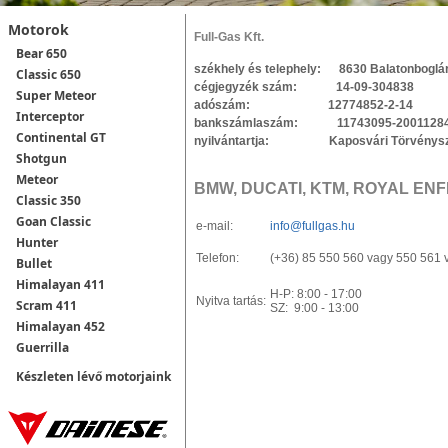
Motorok
Full-Gas Kft.
Bear 650
székhely és telephely: 8630 Balatonboglár,
Classic 650
cégjegyzék szám: 14-09-304838
Super Meteor
adószám: 12774852-2-14
Interceptor
bankszámlaszám: 11743095-20011284, 
Continental GT
nyilvántartja: Kaposvári Törvényszé
Shotgun
Meteor
BMW, DUCATI, KTM, ROYAL ENF
Classic 350
Goan Classic
e-mail:
info@fullgas.hu
Hunter
Telefon:
(+36) 85 550 560 vagy 550 561 
Bullet
Himalayan 411
H-P: 8:00 - 17:00
Nyitva tartás:
Scram 411
SZ: 9:00 - 13:00
Himalayan 452
Guerrilla
Készleten lévő motorjaink