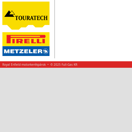
Royal Enfield motorkerékpárok • © 2025 Full-Gas Kft