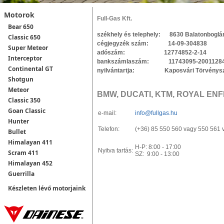
Motorok
Full-Gas Kft.
Bear 650
székhely és telephely: 8630 Balatonboglár,
Classic 650
cégjegyzék szám: 14-09-304838
Super Meteor
adószám: 12774852-2-14
Interceptor
bankszámlaszám: 11743095-20011284, 
Continental GT
nyilvántartja: Kaposvári Törvényszé
Shotgun
Meteor
BMW, DUCATI, KTM, ROYAL ENF
Classic 350
Goan Classic
e-mail:
info@fullgas.hu
Hunter
Telefon:
(+36) 85 550 560 vagy 550 561 
Bullet
Himalayan 411
H-P: 8:00 - 17:00
Nyitva tartás:
Scram 411
SZ: 9:00 - 13:00
Himalayan 452
Guerrilla
Készleten lévő motorjaink