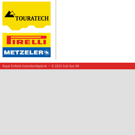
Royal Enfield motorkerékpárok • © 2025 Full-Gas Kft