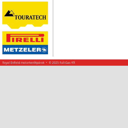
Royal Enfield motorkerékpárok • © 2025 Full-Gas Kft