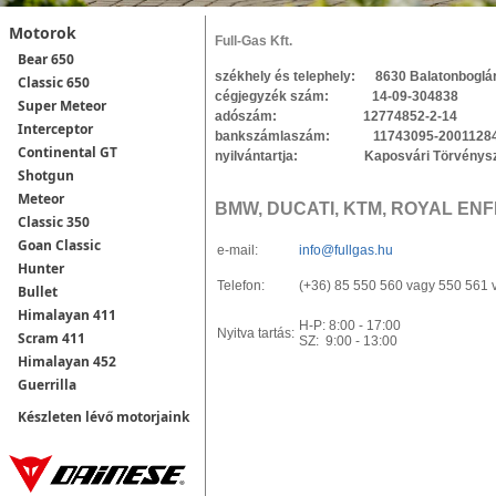
Motorok
Full-Gas Kft.
Bear 650
székhely és telephely: 8630 Balatonboglár,
Classic 650
cégjegyzék szám: 14-09-304838
Super Meteor
adószám: 12774852-2-14
Interceptor
bankszámlaszám: 11743095-20011284, 
Continental GT
nyilvántartja: Kaposvári Törvényszé
Shotgun
Meteor
BMW, DUCATI, KTM, ROYAL ENF
Classic 350
Goan Classic
e-mail:
info@fullgas.hu
Hunter
Telefon:
(+36) 85 550 560 vagy 550 561 
Bullet
Himalayan 411
H-P: 8:00 - 17:00
Nyitva tartás:
Scram 411
SZ: 9:00 - 13:00
Himalayan 452
Guerrilla
Készleten lévő motorjaink