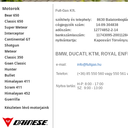
Motorok
Full-Gas Kft.
Bear 650
székhely és telephely: 8630 Balatonboglár,
Classic 650
cégjegyzék szám: 14-09-304838
Super Meteor
adószám: 12774852-2-14
Interceptor
bankszámlaszám: 11743095-20011284, 
Continental GT
nyilvántartja: Kaposvári Törvényszé
Shotgun
Meteor
BMW, DUCATI, KTM, ROYAL ENF
Classic 350
Goan Classic
e-mail:
info@fullgas.hu
Hunter
Telefon:
(+36) 85 550 560 vagy 550 561 
Bullet
Himalayan 411
H-P: 8:00 - 17:00
Nyitva tartás:
Scram 411
SZ: 9:00 - 13:00
Himalayan 452
Guerrilla
Készleten lévő motorjaink