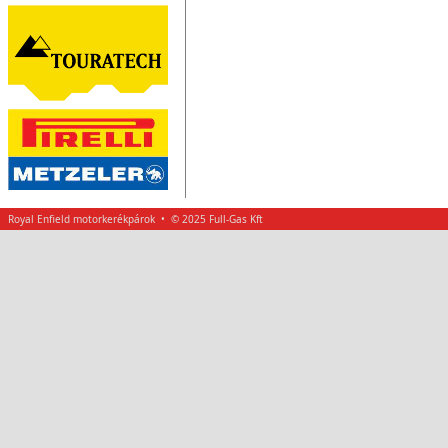
Royal Enfield motorkerékpárok • © 2025 Full-Gas Kft