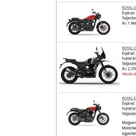
ROYAL 
Évjárat:
Teljesít
Ár: 1 96
ROYAL 
Évjárat:
Futott 
Teljesít
Ár: 2 25
Akciós á
ROYAL 
Évjárat:
Futott k
Teljesít
Magyaro
Motorke
egyezte