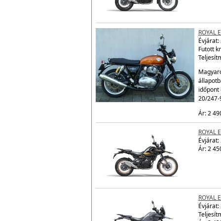
ROYAL 
Évjárat:
Futott 
Teljesít
Magyaro
állapot
időpont 
20/247-
Ár: 2 49
ROYAL 
Évjárat:
Ár: 2 45
ROYAL 
Évjárat:
Teljesít