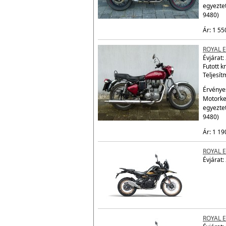
egyezte
9480)
Ár: 1 55
ROYAL E
Évjárat:
Futott 
Teljesít
Érvényes
Motorke
egyezte
9480)
Ár: 1 19
ROYAL 
Évjárat:
ROYAL 