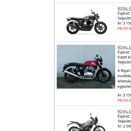
ROYAL 
Évjárat:
Teljesít
Ár: 3 15
Akciós á
ROYAL 
Évjárat:
Futott 
Teljesít
A Royal 
esztétik
lehetsé
egyezte
Ár: 3 15
Akciós á
ROYAL 
Évjárat:
Teljesít
Ár: 2 59