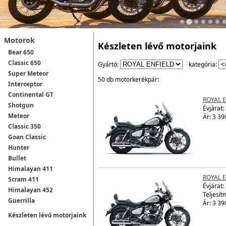
Motorok
Készleten lévő motorjaink
Bear 650
Classic 650
Gyártó:
kategória:
Super Meteor
50 db motorkerékpár:
Interceptor
Continental GT
ROYAL 
Shotgun
Évjárat:
Meteor
Ár: 3 39
Classic 350
Goan Classic
Hunter
Bullet
Himalayan 411
ROYAL 
Scram 411
Évjárat:
Himalayan 452
Teljesít
Guerrilla
Ár: 3 39
Készleten lévő motorjaink