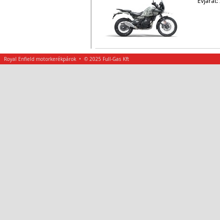
Évjárat:
Royal Enfield motorkerékpárok • © 2025 Full-Gas Kft