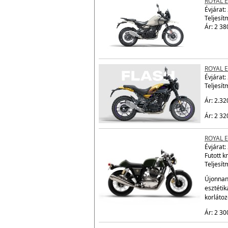
ROYAL 
Évjárat:
Teljesít
Ár: 2 38
ROYAL 
Évjárat:
Teljesít
Ár: 2.32
Ár: 2 32
ROYAL 
Évjárat:
Futott 
Teljesít
Újonnan 
esztétik
korláto
Ár: 2 30