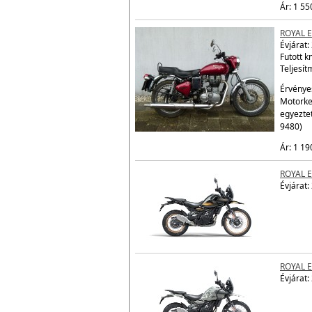
egyezte
9480)
Ár: 1 55
ROYAL E
Évjárat:
Futott 
Teljesít
Érvényes
Motorke
egyezte
9480)
Ár: 1 19
ROYAL 
Évjárat:
ROYAL 