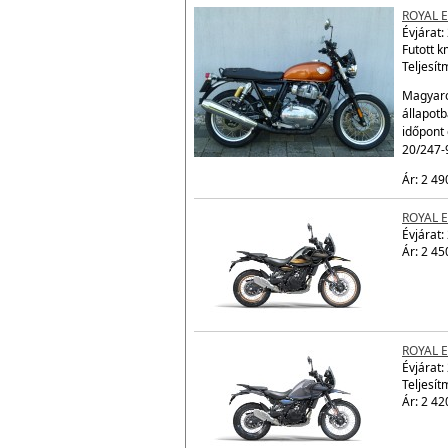
ROYAL 
Évjárat:
Futott 
Teljesít
Magyaro
állapot
időpont 
20/247-
Ár: 2 49
ROYAL 
Évjárat:
Ár: 2 45
ROYAL 
Évjárat:
Teljesít