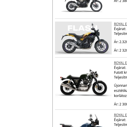
ROYAL 
Évjárat:
Teljesít
Ár: 2 38
ROYAL 
Évjárat:
Teljesít
Ár: 2.32
Ár: 2 32
ROYAL 
Évjárat:
Futott 
Teljesít
Újonnan 
esztétik
korláto
Ár: 2 30