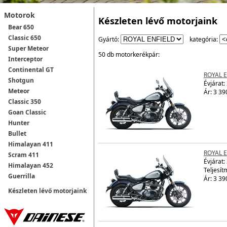
Motorok
Készleten lévő motorjaink
Bear 650
Classic 650
Gyártó:
kategória:
Super Meteor
50 db motorkerékpár:
Interceptor
Continental GT
ROYAL 
Shotgun
Évjárat:
Meteor
Ár: 3 39
Classic 350
Goan Classic
Hunter
Bullet
Himalayan 411
ROYAL 
Scram 411
Évjárat:
Himalayan 452
Teljesít
Guerrilla
Ár: 3 39
Készleten lévő motorjaink