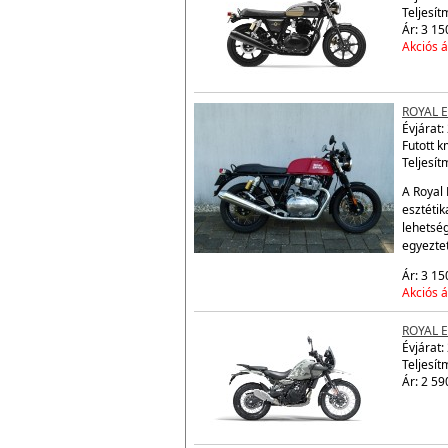
ROYAL 
Évjárat:
Teljesít
Ár: 3 15
Akciós á
ROYAL 
Évjárat:
Futott 
Teljesít
A Royal 
esztétik
lehetsé
egyezte
Ár: 3 15
Akciós á
ROYAL 
Évjárat:
Teljesít
Ár: 2 59