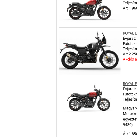
ROYAL 
Évjárat:
Teljesít
Ár: 1 96
ROYAL 
Évjárat:
Futott 
Teljesít
Ár: 2 25
Akciós á
ROYAL 
Évjárat:
Futott k
Teljesít
Magyaro
Motorke
egyezte