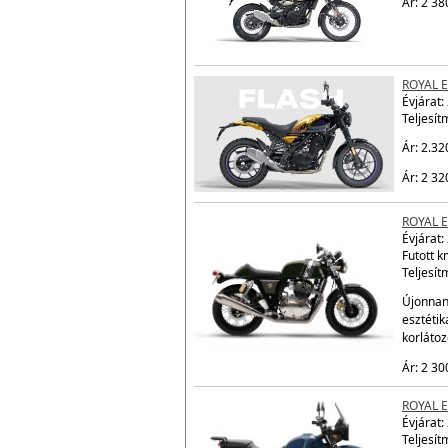
ROYAL 
Évjárat:
Teljesít
Ár: 2 38
ROYAL 
Évjárat:
Teljesít
Ár: 2.32
Ár: 2 32
ROYAL 
Évjárat:
Futott 
Teljesít
Újonnan 
esztétik
korláto
Ár: 2 30