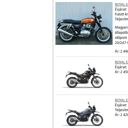
ROYAL 
Évjárat:
Futott 
Teljesít
Magyaro
állapot
időpont 
20/247-
Ár: 2 49
ROYAL 
Évjárat:
Ár: 2 45
ROYAL 
Évjárat:
Teljesít