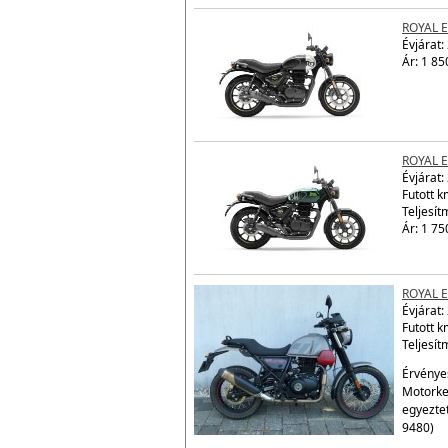
9480)
Ár: 1 85
ROYAL 
Évjárat:
Ár: 1 85
ROYAL 
Évjárat:
Futott 
Teljesít
Ár: 1 75
ROYAL 
Évjárat:
Futott 
Teljesít
Érvényes
Motorke