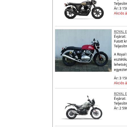
ROYAL 
Évjárat:
Teljesít
Ár: 3 15
Akciós á
ROYAL 
Évjárat:
Futott 
Teljesít
A Royal 
esztétik
lehetsé
egyezte
Ár: 3 15
Akciós á
ROYAL 
Évjárat:
Teljesít
Ár: 2 59