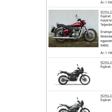
egyezte
9480)
Ár: 1 55
ROYAL E
Évjárat:
Futott 
Teljesít
Érvényes
Motorke
egyezte
9480)
Ár: 1 19
ROYAL 
Évjárat:
ROYAL 