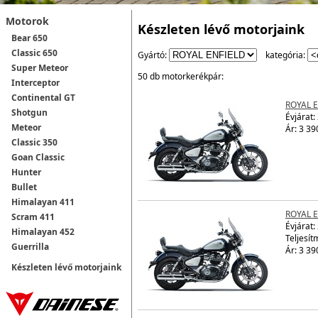
Motorok
Készleten lévő motorjaink
Bear 650
Classic 650
Gyártó:
kategória:
Super Meteor
50 db motorkerékpár:
Interceptor
Continental GT
ROYAL 
Shotgun
Évjárat:
Meteor
Ár: 3 39
Classic 350
Goan Classic
Hunter
Bullet
Himalayan 411
ROYAL 
Scram 411
Évjárat:
Himalayan 452
Teljesít
Guerrilla
Ár: 3 39
Készleten lévő motorjaink