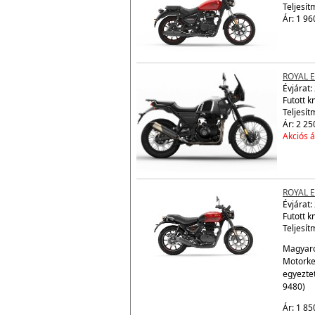
ROYAL 
Évjárat:
Teljesít
Ár: 1 96
ROYAL 
Évjárat:
Futott 
Teljesít
Ár: 2 25
Akciós á
ROYAL 
Évjárat:
Futott k
Teljesít
Magyaro
Motorke
egyezte