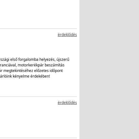
érdeklődés
érdeklődés
rszági első forgalomba helyezés, újszerű
garanciával, motorkerékpár beszámítás
ár megtekintéséhez előzetes időpont
sárlóink kényelme érdekében!
érdeklődés