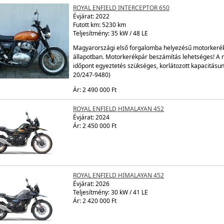
ROYAL ENFIELD INTERCEPTOR 650
Évjárat:
2022
Futott km: 5230 km
Teljesítmény: 35 kW / 48 LE
Magyarországi első forgalomba helyezésű motorkerékpá
állapotban. Motorkerékpár beszámítás lehetséges! A
időpont egyeztetés szükséges, korlátozott kapacitásu
20/247-9480)
Ár: 2 490 000 Ft
ROYAL ENFIELD HIMALAYAN 452
Évjárat:
2024
Ár: 2 450 000 Ft
ROYAL ENFIELD HIMALAYAN 452
Évjárat:
2026
Teljesítmény: 30 kW / 41 LE