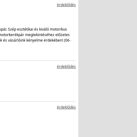
érdeklődés
r. Szép esztétikai és kiváló motorikus
 motorkerékpár megtekintéséhez előzetes
nk és vásárlóink kényelme érdekében! (06-
érdeklődés
érdeklődés