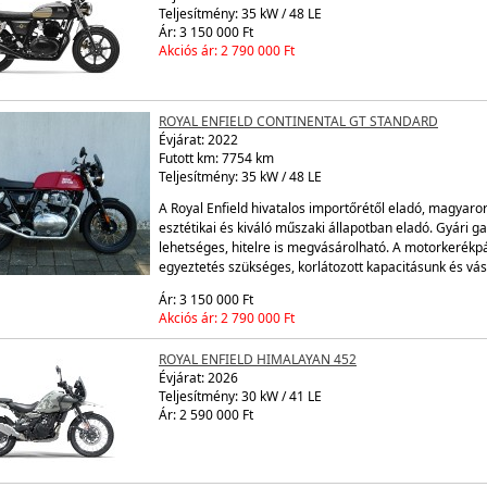
ROYAL ENFIELD INTERCEPTOR CUSTOM
Évjárat:
2023
Teljesítmény: 35 kW / 48 LE
Ár: 3 150 000 Ft
Akciós ár: 2 790 000 Ft
ROYAL ENFIELD CONTINENTAL GT STANDARD
Évjárat:
2022
Futott km: 7754 km
Teljesítmény: 35 kW / 48 LE
A Royal Enfield hivatalos importőrétől eladó, magyaro
esztétikai és kiváló műszaki állapotban eladó. Gyári 
lehetséges, hitelre is megvásárolható. A motorkerékp
egyeztetés szükséges, korlátozott kapacitásunk és vá
Ár: 3 150 000 Ft
Akciós ár: 2 790 000 Ft
ROYAL ENFIELD HIMALAYAN 452
Évjárat:
2026
Teljesítmény: 30 kW / 41 LE
Ár: 2 590 000 Ft