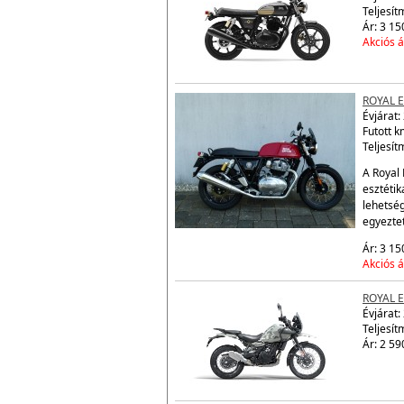
ROYAL 
Évjárat:
Teljesít
Ár: 3 15
Akciós á
ROYAL 
Évjárat:
Futott 
Teljesít
A Royal 
esztétik
lehetsé
egyezte
Ár: 3 15
Akciós á
ROYAL 
Évjárat:
Teljesít
Ár: 2 59