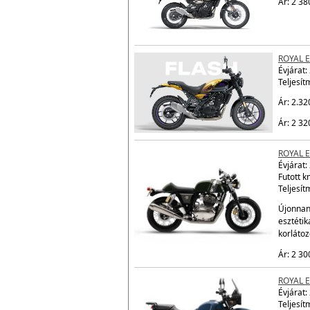
ROYAL 
Évjárat:
Teljesít
Ár: 2 38
ROYAL 
Évjárat:
Teljesít
Ár: 2.32
Ár: 2 32
ROYAL 
Évjárat:
Futott 
Teljesít
Újonnan 
esztétik
korláto
Ár: 2 30