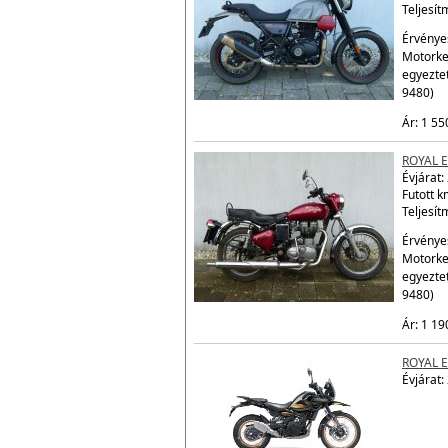
ROYAL 
Évjárat:
Futott 
Teljesít
Érvényes
Motorke
egyezte
9480)
Ár: 1 55
ROYAL E
Évjárat:
Futott 
Teljesít
Érvényes
Motorke
egyezte
9480)
Ár: 1 19
ROYAL 
Évjárat: