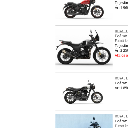
ROYAL 
Évjárat:
Teljesít
Ár: 1 96
ROYAL 
Évjárat:
Futott 
Teljesít
Ár: 2 25
Akciós á
ROYAL 
Évjárat:
Ár: 1 85