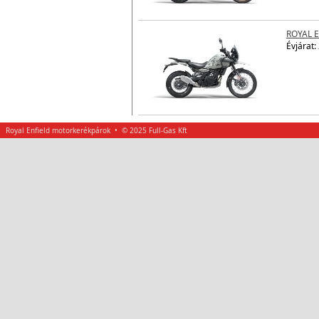
ROYAL 
Évjárat:
Royal Enfield motorkerékpárok • © 2025 Full-Gas Kft