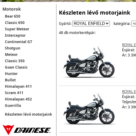
Motorok
Készleten lévő motorjaink
Bear 650
Classic 650
Gyártó:
kategória:
Super Meteor
48 db motorkerékpár:
Interceptor
Continental GT
ROYAL 
Shotgun
Évjárat:
Meteor
Ár: 3 39
Classic 350
Goan Classic
Hunter
Bullet
Himalayan 411
ROYAL 
Scram 411
Évjárat:
Himalayan 452
Teljesít
Guerrilla
Ár: 3 39
Készleten lévő motorjaink