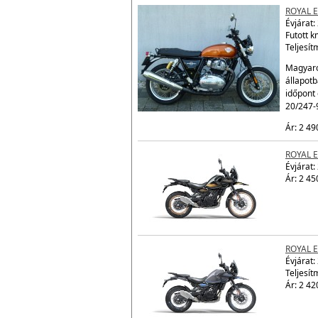
ROYAL 
Évjárat:
Futott 
Teljesít
Magyaro
állapot
időpont 
20/247-
Ár: 2 49
ROYAL 
Évjárat:
Ár: 2 45
ROYAL 
Évjárat:
Teljesít