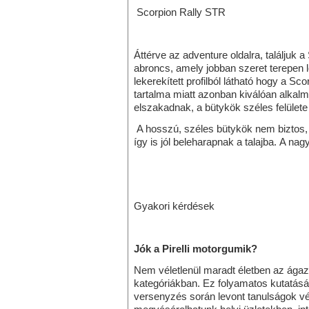
Scorpion Rally STR
Áttérve az adventure oldalra, találjuk 
abroncs, amely jobban szeret terepen le
lekerekített profilból látható hogy a S
tartalma miatt azonban kiválóan alkalma
elszakadnak, a bütykök széles felülete 
A hosszú, széles bütykök nem biztos,
így is jól beleharapnak a talajba. A na
Gyakori kérdések
Jók a Pirelli motorgumik?
Nem véletlenül maradt életben az ágazat
kategóriákban. Ez folyamatos kutatásá
versenyzés során levont tanulságok v