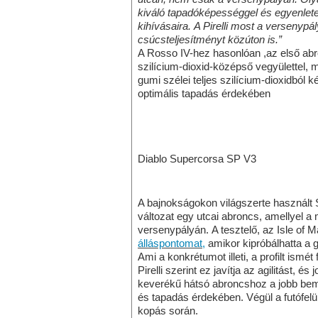
kiváló tapadóképességgel és egyenlete
kihívásaira. A Pirelli most a versenypál
csúcsteljesítményt közúton is.”
A Rosso IV-hez hasonlóan ,az első abr
szilícium-dioxid-középső vegyülettel, 
gumi szélei teljes szilícium-dioxidból 
optimális tapadás érdekében
Diablo Supercorsa SP V3
A bajnokságokon világszerte használt
változat egy utcai abroncs, amellyel 
versenypályán. A tesztelő, az Isle of M
álláspontomat,
amikor kipróbálhatta a
Ami a konkrétumot illeti, a profilt ism
Pirelli szerint ez javítja az agilitást,
keverékű hátsó abroncshoz a jobb bem
és tapadás érdekében. Végül a futófelü
kopás során.