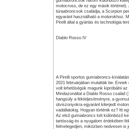
gumiabroncsok három különböző kategóri
motocross, de ez egy másik történet).
túraabroncsok családja, a Scorpion pedi
egyaránt használható a motorokhoz. Mi
Pirelli által a gyártás és technológia ter
Diablo Rosso IV
A Pirelli sportos gumiabroncs-kínálatá
2021 februárjában mutatták be. Ennek 
volt lehetőségük magunk kipróbálni a
Mindazonáltal a Diablo Rosso család (1-
hangsúly a fékteljesítményre, a gyorsu
útviszonyokra egyaránt kiterjedt motor
vadállatokig. Hogyan történik ez? Itt e
Az első gumiabroncs két különböző k
tartósság és a nyugalom érdekében fék
felmelegedjen, miközben nedvesen is jó