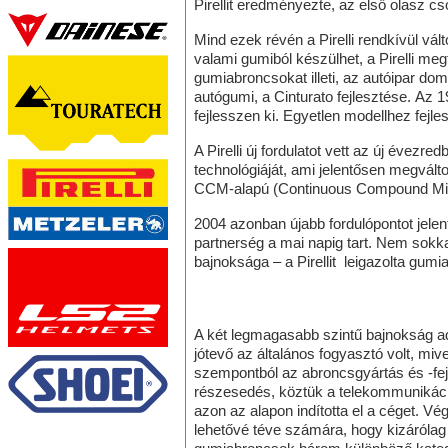
Pirellit eredményezte, az első olasz c
Mind ezek révén a Pirelli rendkívül vált
valami gumiból készülhet, a Pirelli me
gumiabroncsokat illeti, az autóipar domi
autógumi, a Cinturato fejlesztése. Az 1
fejlesszen ki. Egyetlen modellhez fej
A Pirelli új fordulatot vett az új évez
technológiáját, ami jelentősen megvált
CCM-alapú (Continuous Compound Mixin
2004 azonban újabb fordulópontot jelent
partnerség a mai napig tart. Nem sokkal
bajnoksága – a Pirellit
leigazolta gumia
A két legmagasabb szintű bajnokság ada
jótevő az általános fogyasztó volt, mive
szempontból az abroncsgyártás és -fejle
részesedés, köztük a telekommunikáció
azon az alapon indította el a céget. Vé
lehetővé téve számára, hogy kizárólag