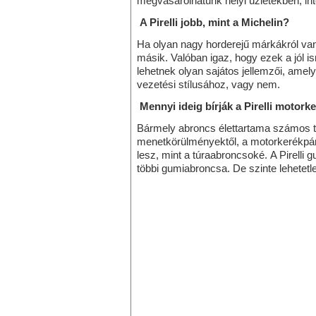
megvásárolhatunk helyi üzletekben, int
A Pirelli jobb, mint a Michelin?
Ha olyan nagy horderejű márkákról van s
másik. Valóban igaz, hogy ezek a jól 
lehetnek olyan sajátos jellemzői, amel
vezetési stílusához, vagy nem.
Mennyi ideig bírják a Pirelli motor
Bármely abroncs élettartama számos té
menetkörülményektől, a motorkerékpár 
lesz, mint a túraabroncsoké. A Pirelli 
többi gumiabroncsa. De szinte lehetet