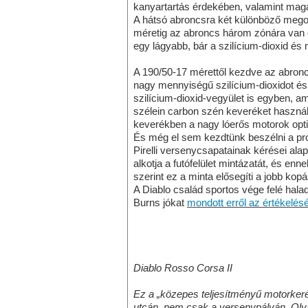
kanyartartás érdekében, valamint maga
A hátsó abroncsra két különböző megol
méretig az abroncs három zónára van
egy lágyabb, bár a szilícium-dioxid és 
A 190/50-17 mérettől kezdve az abronc
nagy mennyiségű szilícium-dioxidot és
szilícium-dioxid-vegyület is egyben, a
szélein carbon szén keveréket haszná
keverékben a nagy lóerős motorok opt
És még el sem kezdtünk beszélni a profi
Pirelli versenycsapatainak kérései alapj
alkotja a futófelület mintázatát, és en
szerint ez a minta elősegíti a jobb ko
A Diablo család sportos vége felé hala
Burns jókat
mondott erről az értékelés
Diablo Rosso Corsa II
Ez a „közepes teljesítményű motorkerék
utcán, nem csak a versenypályán. Olya