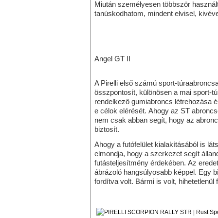
Miután személyesen többször használta
tanúskodhatom, mindent elvisel, kivév
Angel GT II
A Pirelli első számú sport-túraabroncs
összpontosít, különösen a mai sport-t
rendelkező gumiabroncs létrehozása ér
e célok elérését. Ahogy az ST abroncso
nem csak abban segít, hogy az abronc
biztosít.
Ahogy a futófelület kialakításából is lá
elmondja, hogy a szerkezet segít állan
futásteljesítmény érdekében. Az erede
ábrázoló hangsúlyosabb képpel. Egy bi
fordítva volt. Bármi is volt, hihetetlenül