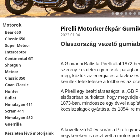
Motorok
Pirelli Motorkerékpár Gumik
Bear 650
2022.01.04
Classic 650
Olaszország vezető gumiabr
Super Meteor
Interceptor
Continental GT
A Giovanni Battista Pirelli által 1872-
Shotgun
szerény kezdetei egy másik iparágban,
Meteor
meg, köztük az energia és a távközlés
Classic 350
kerültek lefektetésre a földbe és az 
Goan Classic
A Pirelli egy betéti társaságot, a „GB P
Hunter
elsősorban burkolatot, hogy megvédje 
Bullet
1873-ban, mindössze egy évvel alapítás
Himalayan 411
kocsiszalagok gyártása, és 1894- re m
Scram 411
Himalayan 452
Guerrilla
A következő 50 év során a Pirelli gyor
Készleten lévő motorjaink
négykeréken is részt vett a motorsport