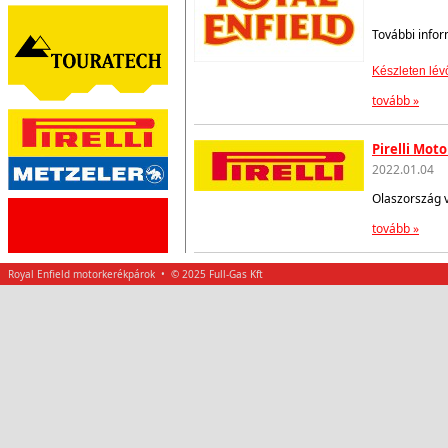
További infor
Készleten lév
tovább »
Pirelli Mot
2022.01.04
Olaszország 
tovább »
Royal Enfield motorkerékpárok • © 2025 Full-Gas Kft