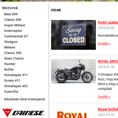
Motorok
Hírek
Bear 650
Classic 650
Nyári szab
Super Meteor
2026.08.08
Interceptor
Kereskedésünk
Continental GT
Shotgun
tovább »
Meteor
Classic 350
Goan Classic
ROYAL ENFI
Hunter
2024.02.18
Bullet
Himalayan 411
A Shotgun 650
teszi, hogy k
Scram 411
Mind a négy e
Himalayan 452
szolgáltat.
Guerrilla
tovább »
Készleten lévő motorjaink
Royal Enfie
2022.03.19