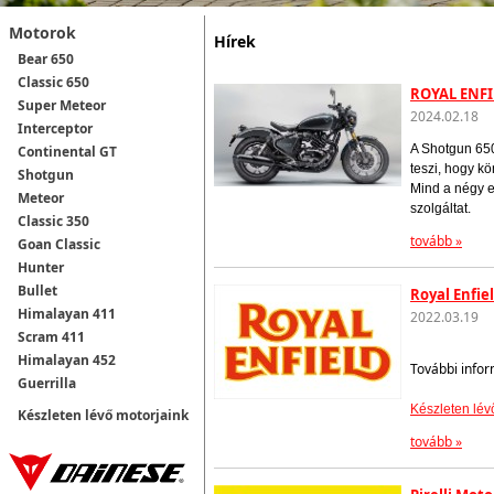
Motorok
Hírek
Bear 650
Classic 650
ROYAL ENFI
Super Meteor
2024.02.18
Interceptor
A Shotgun 650
Continental GT
teszi, hogy k
Shotgun
Mind a négy e
Meteor
szolgáltat.
Classic 350
tovább »
Goan Classic
Hunter
Bullet
Royal Enfie
Himalayan 411
2022.03.19
Scram 411
Himalayan 452
További infor
Guerrilla
Készleten lév
Készleten lévő motorjaink
tovább »