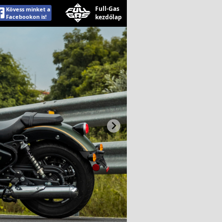
Full-Gas
Kövess minket a
Facebookon is!
kezdőlap