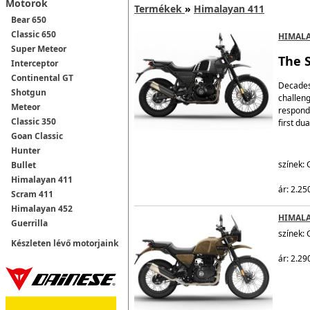
Motorok
Termékek
»
Himalayan 411
Bear 650
Classic 650
HIMALA
Super Meteor
The 
Interceptor
Continental GT
Decades 
Shotgun
challeng
Meteor
respond
Classic 350
first du
Goan Classic
Hunter
színek: 
Bullet
Himalayan 411
ár: 2.25
Scram 411
Himalayan 452
HIMALA
Guerrilla
színek: 
Készleten lévő motorjaink
ár: 2.29