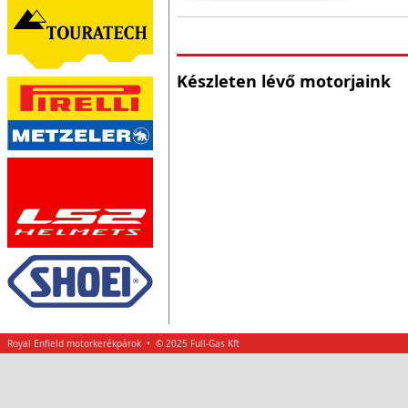
Készleten lévő motorjaink
Royal Enfield motorkerékpárok • © 2025 Full-Gas Kft