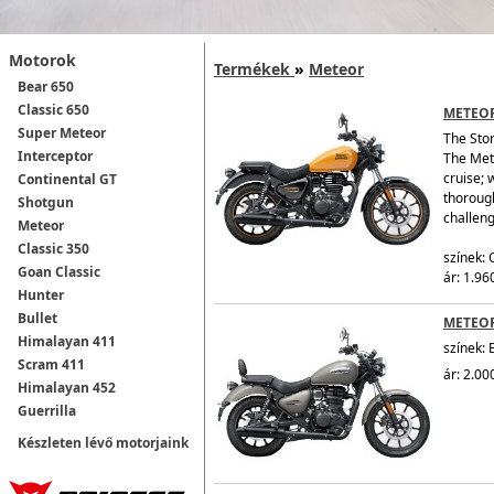
Motorok
Termékek
»
Meteor
Bear 650
Classic 650
METEOR
Super Meteor
The Sto
Interceptor
The Mete
cruise; 
Continental GT
thorough
Shotgun
challen
Meteor
Classic 350
színek:
Goan Classic
ár: 1.96
Hunter
Bullet
METEOR
Himalayan 411
színek: 
Scram 411
ár: 2.00
Himalayan 452
Guerrilla
Készleten lévő motorjaink