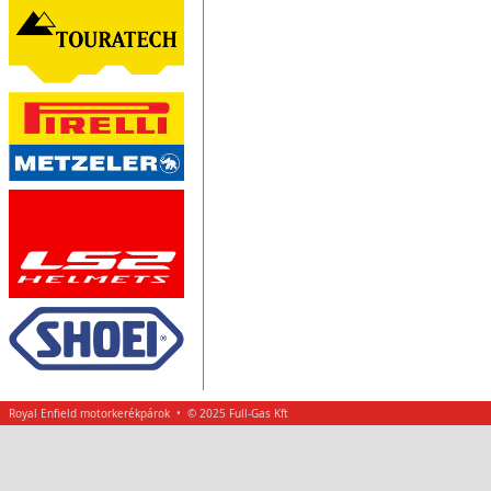
Royal Enfield motorkerékpárok • © 2025 Full-Gas Kft