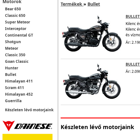
Motorok
Termékek
»
Bullet
Bear 650
Classic 650
BULLET
Super Meteor
Kilenc é
Interceptor
Kilenc é
és vízm
Continental GT
Shotgun
Ár: 2.19
Meteor
Classic 350
Goan Classic
BULLET
Hunter
Ár: 2.09
Bullet
Himalayan 411
Scram 411
Himalayan 452
Guerrilla
Készleten lévő motorjaink
Készleten lévő motorjaink