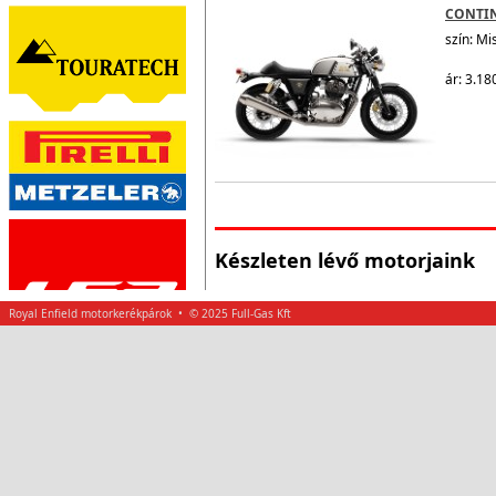
CONTI
szín: Mi
ár: 3.18
Készleten lévő motorjaink
Royal Enfield motorkerékpárok • © 2025 Full-Gas Kft