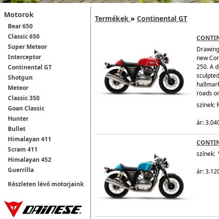
Motorok
Termékek
»
Continental GT
Bear 650
Classic 650
CONTIN
Super Meteor
Drawing 
Interceptor
new Cont
250. A d
Continental GT
sculpted
Shotgun
hallmark
Meteor
roads or 
Classic 350
színek: 
Goan Classic
Hunter
ár: 3.040
Bullet
Himalayan 411
CONTI
Scram 411
színek: 
Himalayan 452
Guerrilla
ár: 3.12
Készleten lévő motorjaink