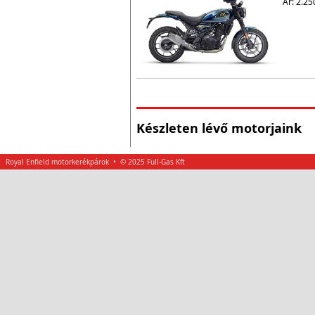
Ár: 2.25
Készleten lévő motorjaink
Royal Enfield motorkerékpárok • © 2025 Full-Gas Kft