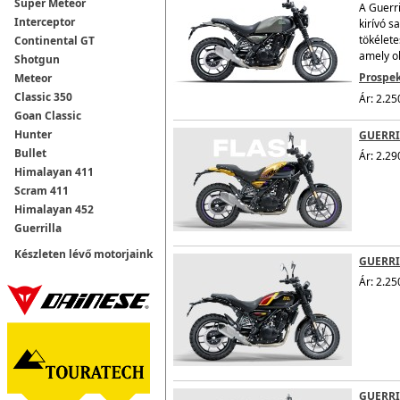
Super Meteor
A Guerri
Interceptor
kirívó s
tökélete
Continental GT
amely ol
Shotgun
Prospek
Meteor
Classic 350
Ár: 2.25
Goan Classic
Hunter
GUERRI
Bullet
Ár: 2.29
Himalayan 411
Scram 411
Himalayan 452
Guerrilla
Készleten lévő motorjaink
GUERRIL
Ár: 2.25
GUERRI