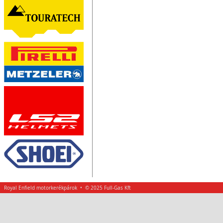
Royal Enfield motorkerékpárok • © 2025 Full-Gas Kft