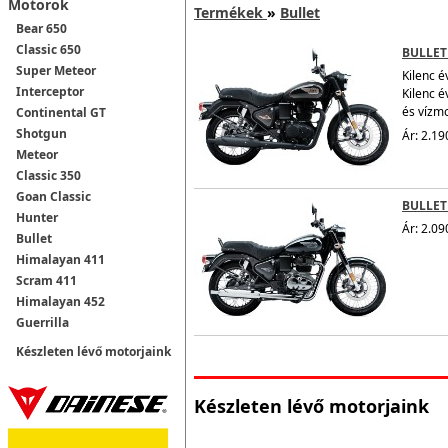
Motorok
Termékek
»
Bullet
Bear 650
Classic 650
BULLET
Super Meteor
Kilenc é
Interceptor
Kilenc é
és vízm
Continental GT
Shotgun
Ár: 2.19
Meteor
Classic 350
Goan Classic
BULLET
Hunter
Ár: 2.09
Bullet
Himalayan 411
Scram 411
Himalayan 452
Guerrilla
Készleten lévő motorjaink
Készleten lévő motorjaink