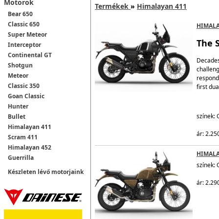
Motorok
Termékek
»
Himalayan 411
Bear 650
Classic 650
HIMALA
Super Meteor
The 
Interceptor
Continental GT
Decades 
Shotgun
challeng
Meteor
respond
Classic 350
first du
Goan Classic
Hunter
színek: 
Bullet
Himalayan 411
ár: 2.25
Scram 411
Himalayan 452
HIMALA
Guerrilla
színek: 
Készleten lévő motorjaink
ár: 2.29