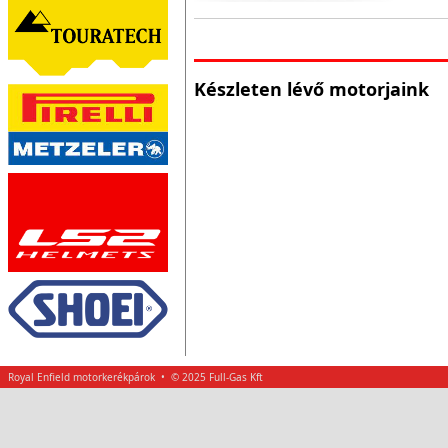
Készleten lévő motorjaink
Royal Enfield motorkerékpárok • © 2025 Full-Gas Kft