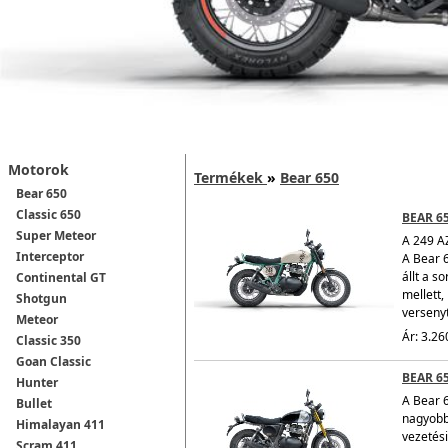
Motorok
Termékek
»
Bear 650
Bear 650
Classic 650
BEAR 6
Super Meteor
A 249 A
Interceptor
A Bear 6
állt a s
Continental GT
mellett
Shotgun
versenyt
Meteor
Ár: 3.26
Classic 350
Goan Classic
BEAR 6
Hunter
A Bear 
Bullet
nagyobb
Himalayan 411
vezetési
Scram 411