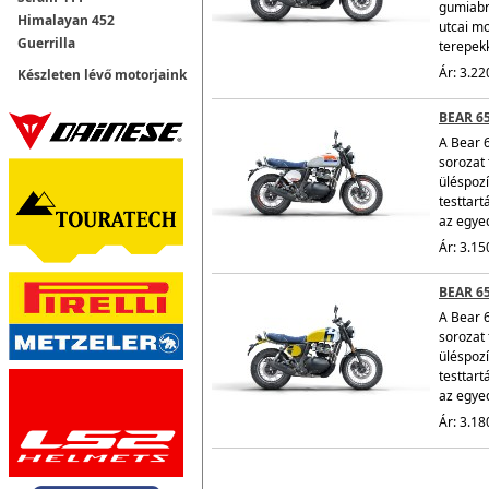
gumiabr
Himalayan 452
utcai m
Guerrilla
terepekk
Ár: 3.22
Készleten lévő motorjaink
BEAR 6
A Bear 6
sorozat 
üléspozí
testtar
az egye
Ár: 3.15
BEAR 6
A Bear 6
sorozat 
üléspozí
testtar
az egye
Ár: 3.18