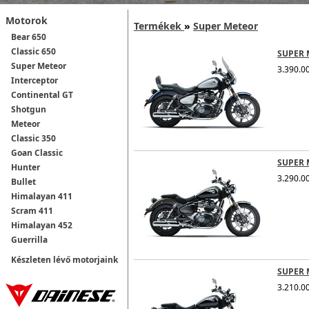
Motorok
Termékek
»
Super Meteor
Bear 650
Classic 650
SUPER 
Super Meteor
3.390.00
Interceptor
Continental GT
Shotgun
Meteor
Classic 350
Goan Classic
SUPER 
Hunter
3.290.00
Bullet
Himalayan 411
Scram 411
Himalayan 452
Guerrilla
Készleten lévő motorjaink
SUPER 
3.210.00