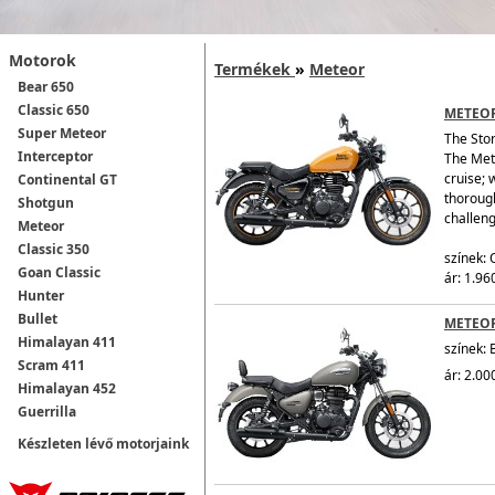
Motorok
Termékek
»
Meteor
Bear 650
Classic 650
METEOR
Super Meteor
The Sto
Interceptor
The Mete
cruise; 
Continental GT
thorough
Shotgun
challen
Meteor
Classic 350
színek:
Goan Classic
ár: 1.96
Hunter
Bullet
METEOR
Himalayan 411
színek: 
Scram 411
ár: 2.00
Himalayan 452
Guerrilla
Készleten lévő motorjaink