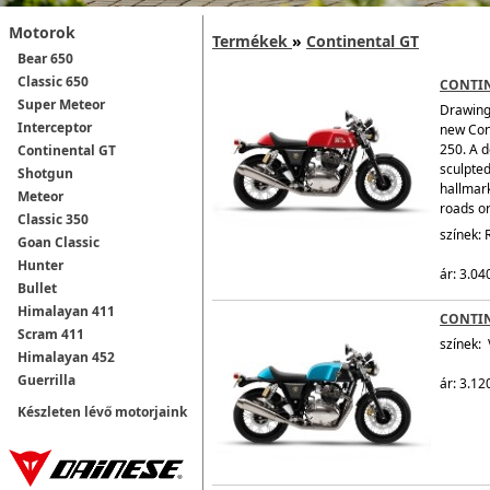
Motorok
Termékek
»
Continental GT
Bear 650
Classic 650
CONTIN
Super Meteor
Drawing 
Interceptor
new Cont
250. A d
Continental GT
sculpted
Shotgun
hallmark
Meteor
roads or 
Classic 350
színek: 
Goan Classic
Hunter
ár: 3.040
Bullet
Himalayan 411
CONTI
Scram 411
színek: 
Himalayan 452
Guerrilla
ár: 3.12
Készleten lévő motorjaink