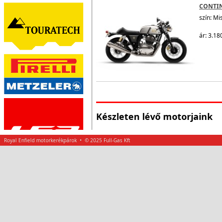
CONTI
szín: Mi
ár: 3.18
Készleten lévő motorjaink
Royal Enfield motorkerékpárok • © 2025 Full-Gas Kft