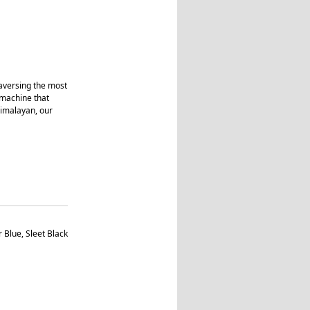
raversing the most
a machine that
imalayan, our
 Blue, Sleet Black