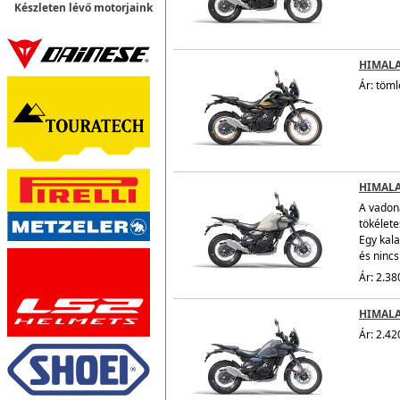
Készleten lévő motorjaink
HIMALA
Ár: töml
HIMALA
A vadon
tökélete
Egy kal
és nincs
Ár: 2.38
HIMALA
Ár: 2.42