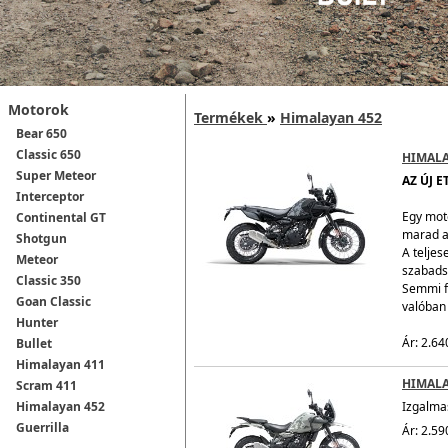
Motorok
Termékek
»
Himalayan 452
Bear 650
Classic 650
HIMALA
Super Meteor
AZ ÚJ E
Interceptor
Egy mot
Continental GT
marad a 
Shotgun
A teljes
Meteor
szabadsá
Classic 350
Semmi f
Goan Classic
valóban
Hunter
Ár: 2.64
Bullet
Himalayan 411
HIMALA
Scram 411
Himalayan 452
Izgalmas
Guerrilla
Ár: 2.59