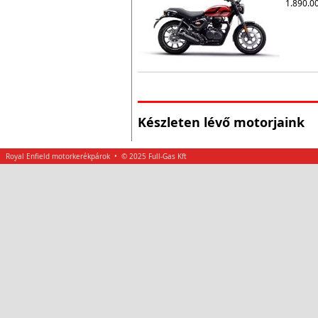
1.890.00
Készleten lévő motorjaink
Royal Enfield motorkerékpárok • © 2025 Full-Gas Kft