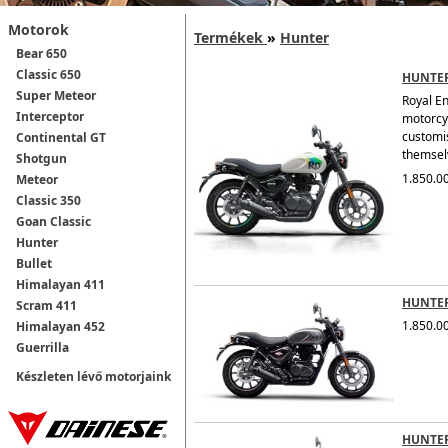
Motorok
Termékek
»
Hunter
Bear 650
Classic 650
HUNTER
Super Meteor
Royal En
Interceptor
motorcy
customis
Continental GT
themselv
Shotgun
1.850.00
Meteor
Classic 350
Goan Classic
Hunter
Bullet
Himalayan 411
HUNTER
Scram 411
1.850.00
Himalayan 452
Guerrilla
Készleten lévő motorjaink
HUNTER