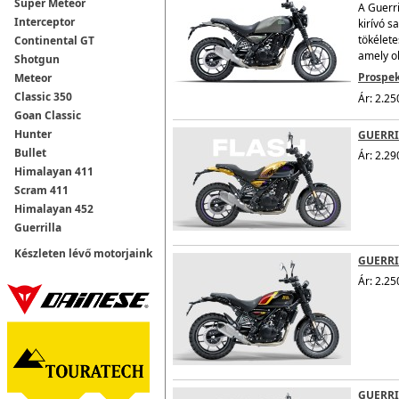
Super Meteor
A Guerri
Interceptor
kirívó s
tökélete
Continental GT
amely ol
Shotgun
Prospek
Meteor
Classic 350
Ár: 2.25
Goan Classic
Hunter
GUERRI
Bullet
Ár: 2.29
Himalayan 411
Scram 411
Himalayan 452
Guerrilla
Készleten lévő motorjaink
GUERRIL
Ár: 2.25
GUERRI