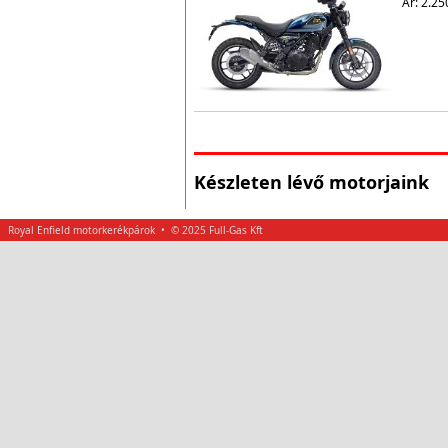
Ár: 2.25
Készleten lévő motorjaink
Royal Enfield motorkerékpárok • © 2025 Full-Gas Kft