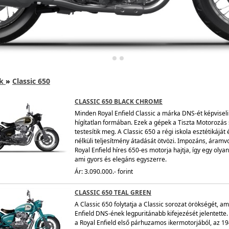
k
»
Classic 650
CLASSIC 650 BLACK CHROME
Minden Royal Enfield Classic a márka DNS-ét képviseli
hígítatlan formában. Ezek a gépek a Tiszta Motorozás
testesítik meg. A Classic 650 a régi iskola esztétikáját 
nélküli teljesítmény átadását ötvözi. Impozáns, áramv
Royal Enfield híres 650-es motorja hajtja, így egy olya
ami gyors és elegáns egyszerre.
Ár: 3.090.000.- forint
CLASSIC 650 TEAL GREEN
A Classic 650 folytatja a Classic sorozat örökségét, am
Enfield DNS-ének legpuritánabb kifejezését jelentette. 
a Royal Enfield első párhuzamos ikermotorjából, az 1