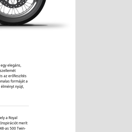
 egy elegáns,
 szellemét
és az erőfeszítés
onalas formáját a
n élményt nyújt,
ely a Royal
Inspirációt merít
948-as 500 Twin-