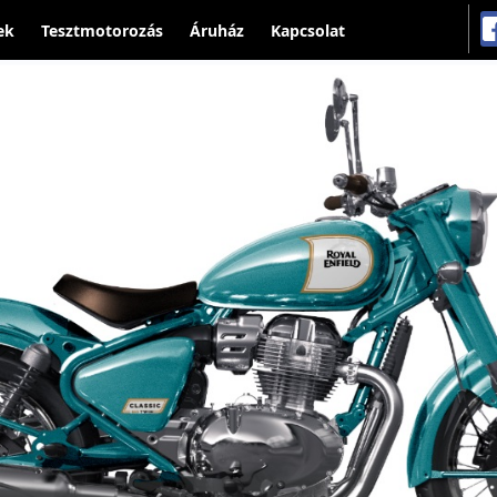
ek
Tesztmotorozás
Áruház
Kapcsolat