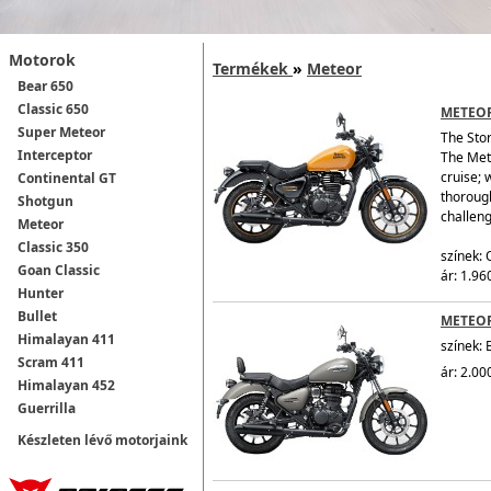
Motorok
Termékek
»
Meteor
Bear 650
Classic 650
METEOR
Super Meteor
The Sto
Interceptor
The Mete
cruise; 
Continental GT
thorough
Shotgun
challen
Meteor
Classic 350
színek:
Goan Classic
ár: 1.96
Hunter
Bullet
METEOR
Himalayan 411
színek: 
Scram 411
ár: 2.00
Himalayan 452
Guerrilla
Készleten lévő motorjaink