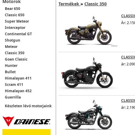
Motorok
Termékek
»
Classic 350
Bear 650
Classic 650
CLASS
Super Meteor
Ár: 2.15
Interceptor
Continental GT
Shotgun
Meteor
Classic 350
CLASSI
Goan Classic
ár: 2.09
Hunter
Bullet
Himalayan 411
Scram 411
Himalayan 452
Guerrilla
CLASSI
Készleten lévő motorjaink
ár: 2.19