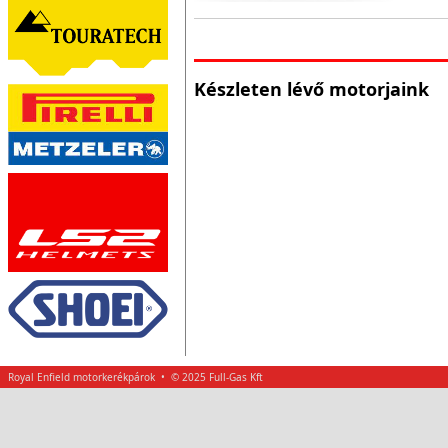
Készleten lévő motorjaink
Royal Enfield motorkerékpárok • © 2025 Full-Gas Kft