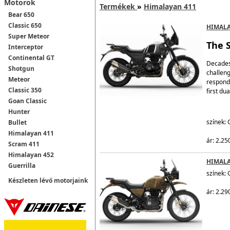
Motorok
Termékek
»
Himalayan 411
Bear 650
Classic 650
HIMALA
Super Meteor
The 
Interceptor
Continental GT
Decades 
Shotgun
challeng
Meteor
respond
Classic 350
first du
Goan Classic
Hunter
színek: 
Bullet
Himalayan 411
ár: 2.25
Scram 411
Himalayan 452
HIMALA
Guerrilla
színek: 
Készleten lévő motorjaink
ár: 2.29