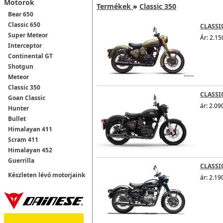
Motorok
Termékek
»
Classic 350
Bear 650
Classic 650
CLASS
Super Meteor
Ár: 2.15
Interceptor
Continental GT
Shotgun
Meteor
Classic 350
CLASSI
Goan Classic
ár: 2.09
Hunter
Bullet
Himalayan 411
Scram 411
Himalayan 452
Guerrilla
CLASSI
Készleten lévő motorjaink
ár: 2.19