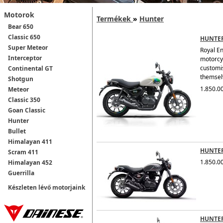
Motorok
Termékek
»
Hunter
Bear 650
Classic 650
HUNTER
Super Meteor
Royal En
Interceptor
motorcy
customis
Continental GT
themselv
Shotgun
1.850.00
Meteor
Classic 350
Goan Classic
Hunter
Bullet
Himalayan 411
HUNTER
Scram 411
1.850.00
Himalayan 452
Guerrilla
Készleten lévő motorjaink
HUNTER