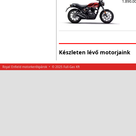
1.890.00
Készleten lévő motorjaink
Royal Enfield motorkerékpárok • © 2025 Full-Gas Kft